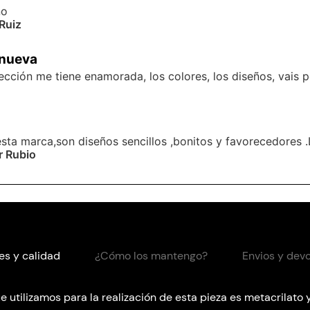
no
Ruiz
 nueva
ección me tiene enamorada, los colores, los diseños, vais 
sta marca,son diseños sencillos ,bonitos y favorecedores .L
r Rubio
es y calidad
¿Cómo los mantengo?
Envios y dev
e utilizamos para la realización de esta pieza es metacrilato y