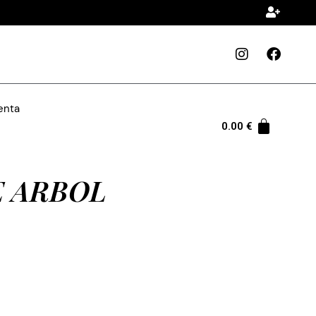
enta
0.00
€
 ARBOL