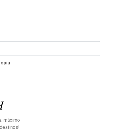
ropia
H
as, máximo
 destinos!