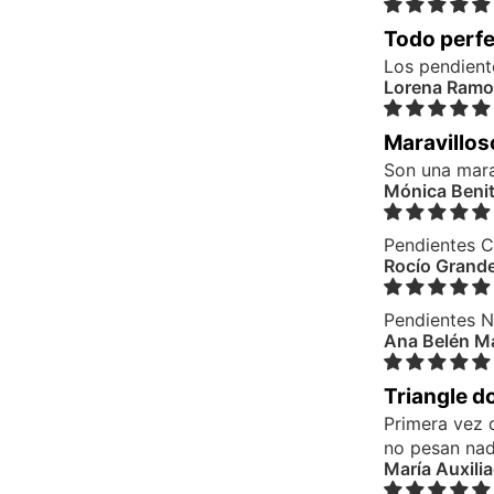
Todo perf
Los pendient
Lorena Ramo
Maravillos
Son una mara
Mónica Benit
Pendientes C
Rocío Grand
Pendientes N
Ana Belén Ma
Triangle d
Primera vez 
no pesan nada
María Auxili