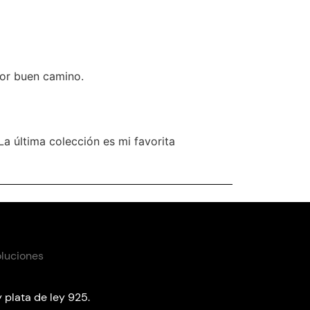
por buen camino.
a última colección es mi favorita
oluciones
 plata de ley 925.