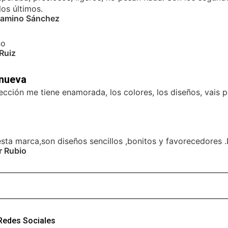
los últimos.
Camino Sánchez
no
Ruiz
 nueva
ección me tiene enamorada, los colores, los diseños, vais 
sta marca,son diseños sencillos ,bonitos y favorecedores .L
r Rubio
Redes Sociales