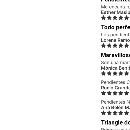
Me encantan,
Esther Masi
Todo perf
Los pendient
Lorena Ramo
Maravillos
Son una mara
Mónica Benit
Pendientes C
Rocío Grand
Pendientes N
Ana Belén Ma
Triangle d
Primera vez 