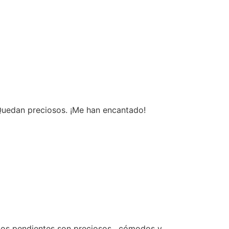
Quedan preciosos. ¡Me han encantado!
 los pendientes son preciosos , cómodos y