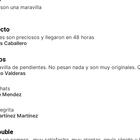
son una maravilla
p
ecto
es son preciosos y llegaron en 48 horas
s Caballero
os
villa de pendientes. No pesan nada y son muy originales. 
o Valderas
hats
e Mendez
egrita
rtínez Martínez
ouble
q ue compro , muy satisfecha, muy atentas, envío rápido y